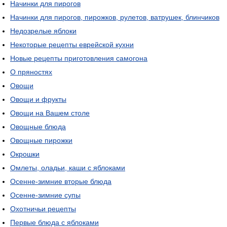
Начинки для пирогов
Начинки для пирогов, пирожков, рулетов, ватрушек, блинчиков
Недозрелые яблоки
Некоторые рецепты еврейской кухни
Новые рецепты приготовления самогона
О пряностях
Овощи
Овощи и фрукты
Овощи на Вашем столе
Овощные блюда
Овощные пирожки
Окрошки
Омлеты, оладьи, каши с яблоками
Осенне-зимние вторые блюда
Осенне-зимние супы
Охотничьи рецепты
Первые блюда с яблоками