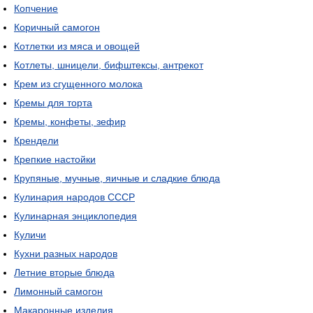
Копчение
Коричный самогон
Котлетки из мяса и овощей
Котлеты, шницели, бифштексы, антрекот
Крем из сгущенного молока
Кремы для торта
Кремы, конфеты, зефир
Крендели
Крепкие настойки
Крупяные, мучные, яичные и сладкие блюда
Кулинария народов СССР
Кулинарная энциклопедия
Куличи
Кухни разных народов
Летние вторые блюда
Лимонный самогон
Макаронные изделия