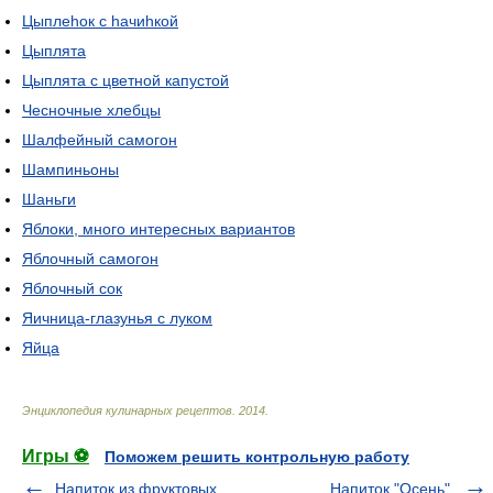
Цыплеhок с hачиhкой
Цыплята
Цыплята с цветной капустой
Чесночные хлебцы
Шалфейный самогон
Шампиньоны
Шаньги
Яблоки, много интересных вариантов
Яблочный самогон
Яблочный сок
Яичница-глазунья с луком
Яйца
Энциклопедия кулинарных рецептов
.
2014
.
Игры ⚽
Поможем решить контрольную работу
Напиток из фруктовых
Напиток "Осень".