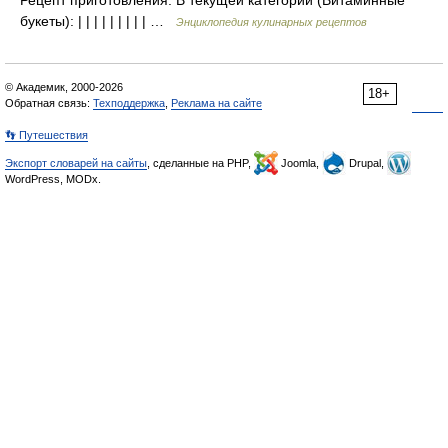
Рецепт приготовления: В текущей категории (Витаминные
букеты): | | | | | | | | | …
Энциклопедия кулинарных рецептов
© Академик, 2000-2026
18+
Обратная связь:
Техподдержка
,
Реклама на сайте
👣 Путешествия
Экспорт словарей на сайты
, сделанные на PHP,
Joomla,
Drupal,
WordPress, MODx.