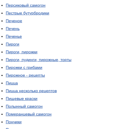
Персиковый самогон
Пестрые бутурбродики
Печеное
Печень
Печенье
Пироги
Пироги, пирожки
Пироги, пудинги, пирожные, торты
Пирожки с грибами
Пирожное - рецепты
Пицца
Пицца несколько рецептов
Пищевые краски
Полынный самогон
Померанцевый самогон
Пончики