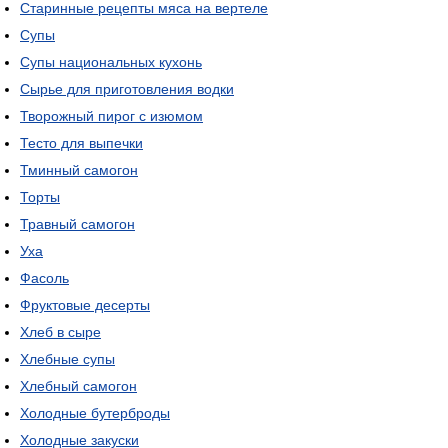
Старинные рецепты мяса на вертеле
Супы
Супы национальных кухонь
Сырье для приготовления водки
Творожный пирог с изюмом
Тесто для выпечки
Тминный самогон
Торты
Травный самогон
Уха
Фасоль
Фруктовые десерты
Хлеб в сыре
Хлебные супы
Хлебный самогон
Холодные бутерброды
Холодные закуски