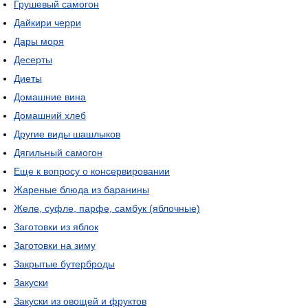
Грушевый самогон
Дайкири черри
Дары моря
Десерты
Диеты
Домашние вина
Домашний хлеб
Другие виды шашлыков
Дягильный самогон
Еще к вопросу о консервировании
Жареные блюда из баранины
Желе, суфле, парфе, самбук (яблочные)
Заготовки из яблок
Заготовки на зиму
Закрытые бутерброды
Закуски
Закуски из овощей и фруктов